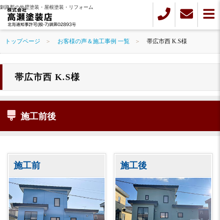
釧路郡の外壁塗装・屋根塗装・リフォーム
トップページ
お客様の声＆施工事例 一覧
帯広市西 K.S様
帯広市西 K.S様
施工前後
施工前
施工後